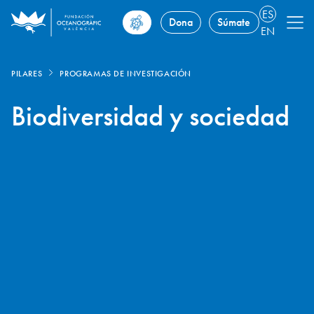
ES
Dona
Súmate
EN
PILARES
PROGRAMAS DE INVESTIGACIÓN
Biodiversidad y sociedad