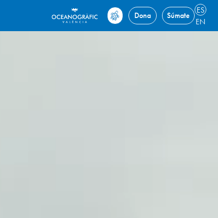
ES
Dona
Súmate
EN