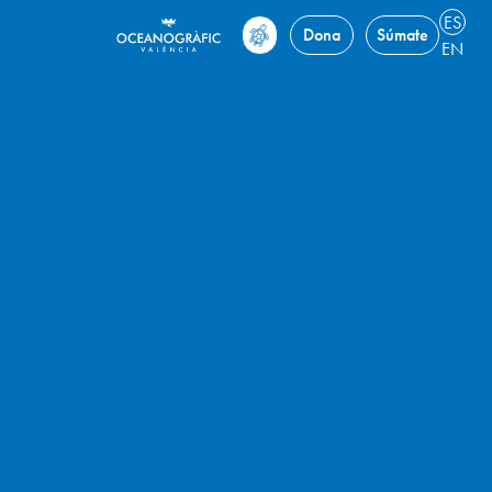
ES
Dona
Súmate
EN