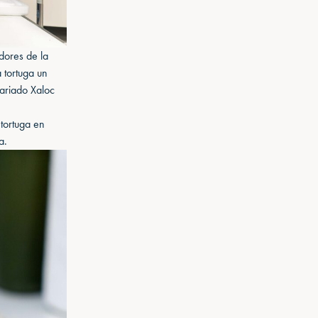
dores de la
a tortuga un
tariado Xaloc
 tortuga en
a.