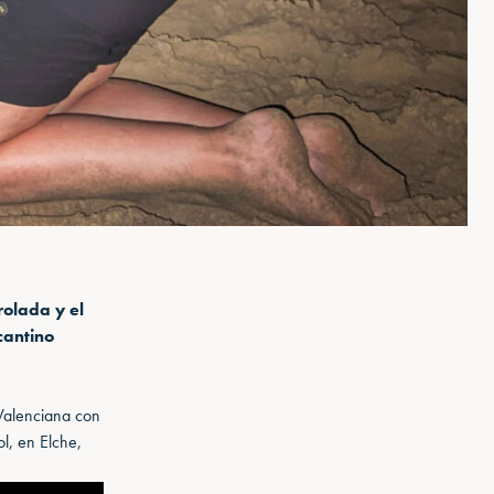
olada y el
cantino
 Valenciana con
ol, en Elche,