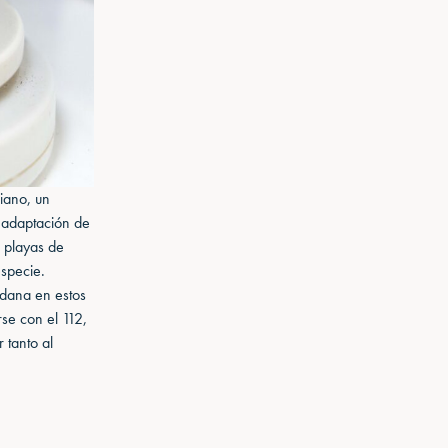
ciano, un
 adaptación de
s playas de
specie.
adana en estos
se con el 112,
 tanto al