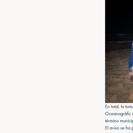
En total, la to
Oceanogràfic d
término municip
El aviso se ha