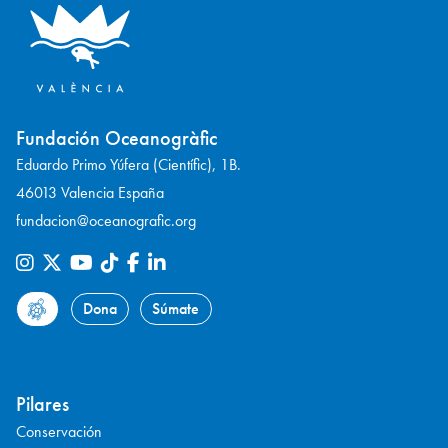
Fundación Oceanogràfic
Eduardo Primo Yúfera (Científic), 1B.
46013 Valencia España
fundacion@oceanografic.org
Dona
Súmate
Pilares
Conservación