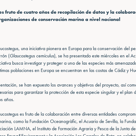
es fruto de cuatro años de recopilación de datos y la colabora
rganizaciones de conservación marina a nivel nacional
ucostegus, una iniciativa pionera en Europa para la conservación del pe
rrón (
Glaucostegus cemiculus
), se ha presentado este miércoles en el Ac
niciativa busca investigar y proteger a una de las especies más amenazad
ltimas poblaciones en Europa se encuentran en las costas de Cádiz y Hu
entación, se han expuesto los avances y objetivos del proyecto, así com
esarias para garantizar la protección de esta especie singular y el plan 
os años.
aucostegus es fruto de la colaboración entre diversas entidades comprom
arina, como la Fundación Oceanogràfic, el Acuario de Sevilla, la Funda
ciación LAMNA, el Instituto de Formación Agraria y Pesca de la Junta d
ore Fauna&Environment y la Asociación Los Corrales de Rota, en colabo