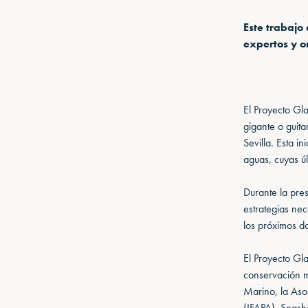
Este trabajo 
expertos y o
El Proyecto Gla
gigante o guita
Sevilla. Esta i
aguas, cuyas ú
Durante la pres
estrategias nec
los próximos d
El Proyecto Gl
conservación m
Marino, la Aso
(IFAPA), Seash