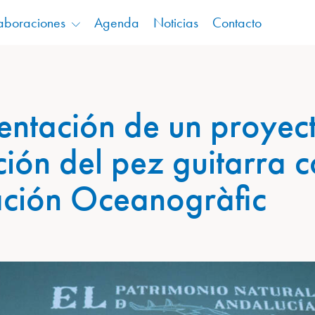
aboraciones
Agenda
Noticias
Contacto
sentación de un proyec
ción del pez guitarra 
ación Oceanogràfic