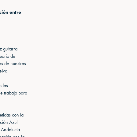
ción entre
z guitarra
uario de
as de nuestras
elva.
o las
de trabajo para
etidas con la
ción Azul
e Andalucía
ración con la