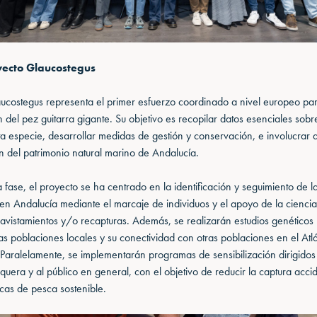
yecto Glaucostegus
aucostegus representa el primer esfuerzo coordinado a nivel europeo par
 del pez guitarra gigante. Su objetivo es recopilar datos esenciales sobre
a especie, desarrollar medidas de gestión y conservación, e involucrar 
n del patrimonio natural marino de Andalucía.
 fase, el proyecto se ha centrado en la identificación y seguimiento de 
 en Andalucía mediante el marcaje de individuos y el apoyo de la cienci
 avistamientos y/o recapturas. Además, se realizarán estudios genéticos 
as poblaciones locales y su conectividad con otras poblaciones en el Atlá
Paralelamente, se implementarán programas de sensibilización dirigidos 
era y al público en general, con el objetivo de reducir la captura accid
cas de pesca sostenible.