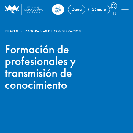
ES
Dona
Súmate
EN
PILARES
PROGRAMAS DE CONSERVACIÓN
Formación de
profesionales y
transmisión de
conocimiento