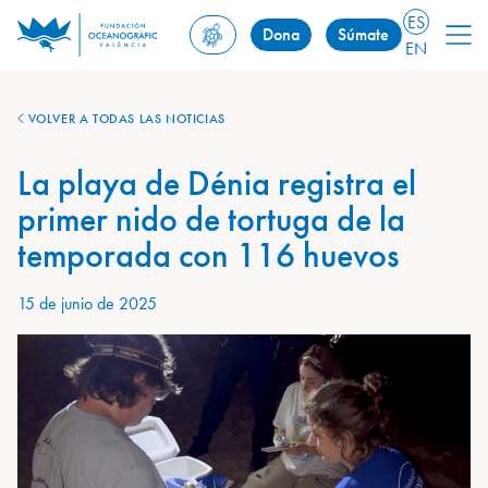
ES
Dona
Súmate
EN
VOLVER A TODAS LAS NOTICIAS
La playa de Dénia registra el
primer nido de tortuga de la
temporada con 116 huevos
15 de junio de 2025