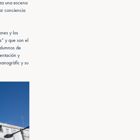
iza una escena
ar conciencia
ones y los
s” y que son el
 alumnos de
mentación y
ceanogràfic y su