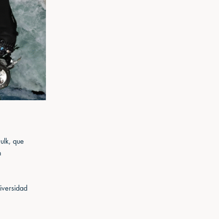
Dulk, que
n
diversidad