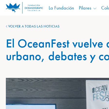
La Fundación
Pilares
Col
VOLVER A TODAS LAS NOTICIAS
El OceanFest vuelve 
urbano, debates y co