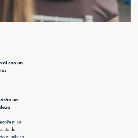
ival con un
nos
zarán un
aleza
anFest’, su
 punto de
do el público