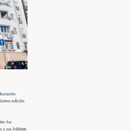
aboración
róxima edición
oler ha
 y sus hábitats