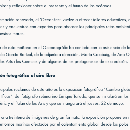
irar y reflexionar sobre el presente y el futuro de los océanos.
mación renovada, el ‘OceanFest’ vuelve a ofrecer talleres educativos, 
ates y encuentros con expertos para abordar los principales retos ambient
uestros mares.
n de esta mañana en el Oceanogràfic ha contado con la asistencia de la
ia García-Bartual, de la adjunta a dirección, Marta Calabuig, de Ana Ort
 les Arts i les Ciències y de algunos de los protagonistas de esta edición.
n fotográfica al aire libre
ncipales reclamos de este año es la exposición fotográfica “Cambio glob
tíficas”, del fotógrafo submarino Enrique Talledo, que se instalará en los 
èric y el Palau de les Arts y que se inaugurará el jueves, 22 de mayo.
una treintena de imágenes de gran formato, la exposición propone un re
entornos marinos afectados por el calentamiento global, desde los polos 