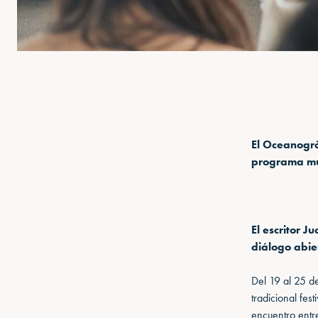
El Oceanogrà
programa mul
El escritor 
diálogo abier
Del 19 al 25 d
tradicional fes
encuentro entre