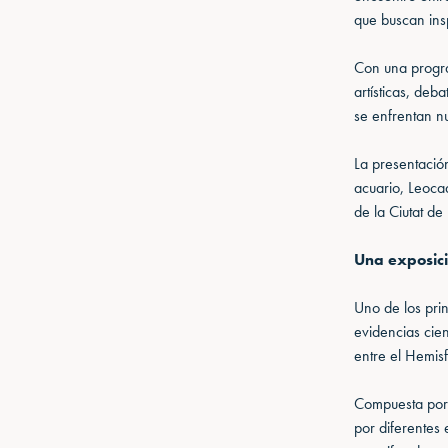
que buscan insp
Con una progra
artísticas, deb
se enfrentan n
La presentació
acuario, Leocad
de la Ciutat de
Una exposició
Uno de los pri
evidencias cien
entre el Hemisf
Compuesta por 
por diferentes 