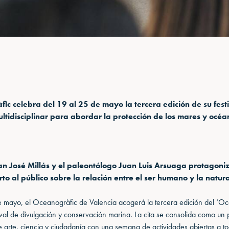
fic celebra del 19 al 25 de mayo la tercera edición de su fest
tidisciplinar para abordar la protección de los mares y océa
Juan José Millás y el paleontólogo Juan Luis Arsuaga protagoni
to al público sobre la relación entre el ser humano y la natur
e mayo, el Oceanogràfic de Valencia acogerá la tercera edición del ‘Oce
tival de divulgación y conservación marina. La cita se consolida como un
 arte, ciencia y ciudadanía con una semana de actividades abiertas a to