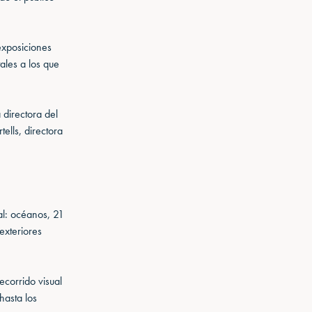
exposiciones
ales a los que
 directora del
ells, directora
al: océanos, 21
exteriores
corrido visual
hasta los