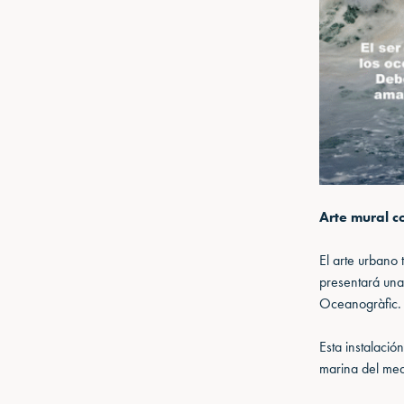
Arte mural c
El arte urbano 
presentará una
Oceanogràfic.
Esta instalació
marina del med