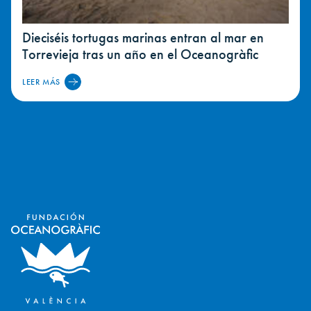
Dieciséis tortugas marinas entran al mar en
Torrevieja tras un año en el Oceanogràfic
LEER MÁS