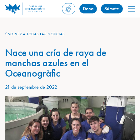
Dona
Súmate
VOLVER A TODAS LAS NOTICIAS
Nace una cría de raya de
manchas azules en el
Oceanogràfic
21 de septiembre de 2022