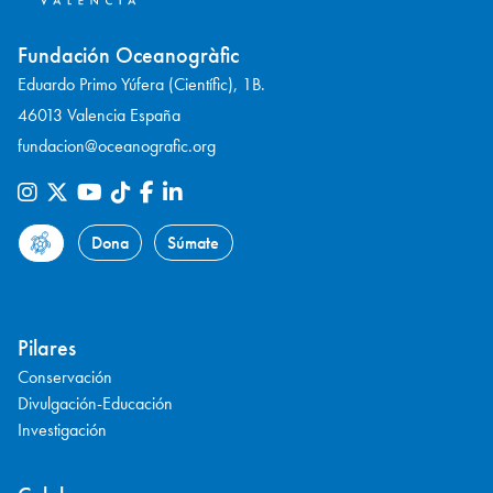
Fundación Oceanogràfic
Eduardo Primo Yúfera (Científic), 1B.
46013 Valencia España
fundacion@oceanografic.org
Dona
Súmate
Pilares
Conservación
Divulgación-Educación
Investigación