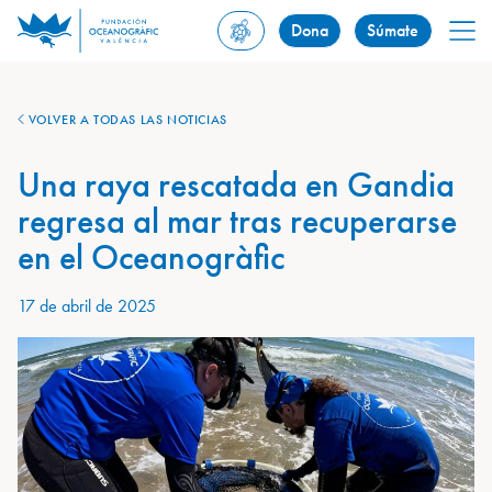
Dona
Súmate
VOLVER A TODAS LAS NOTICIAS
Una raya rescatada en Gandia
regresa al mar tras recuperarse
en el Oceanogràfic
17 de abril de 2025