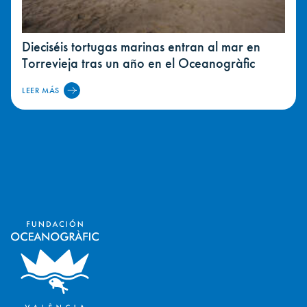
Dieciséis tortugas marinas entran al mar en
Torrevieja tras un año en el Oceanogràfic
LEER MÁS