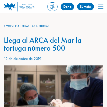
Dona
Súmate
VOLVER A TODAS LAS NOTICIAS
Llega al ARCA del Mar la
tortuga número 500
12 de diciembre de 2019