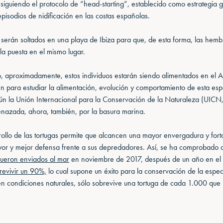
 siguiendo el protocolo de “head-starting”, establecido como estrategia 
episodios de nidificación en las costas españolas.
 serán soltados en una playa de Ibiza para que, de esta forma, las hem
la puesta en el mismo lugar.
, aproximadamente, estos individuos estarán siendo alimentados en el
én para estudiar la alimentación, evolución y comportamiento de esta es
ún la Unión Internacional para la Conservación de la Naturaleza (UICN, 
enazada, ahora, también, por la basura marina.
rollo de las tortugas permite que alcancen una mayor envergadura y forta
or y mejor defensa frente a sus depredadores. Así, se ha comprobado 
fueron enviados al mar
en noviembre de 2017, después de un año en el
revivir un 90%,
lo cual supone un éxito para la conservación de la espe
en condiciones naturales, sólo sobrevive una tortuga de cada 1.000 que