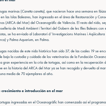
rtugas marinas (
Caretta caretta),
que nacieron hace una semana en Ibiza 
o en las Islas Baleares, han ingresado en el área de Restauración y Con
os (ARCA del Mar) del Oceanogràfic de València. El resto del nido, s
selleria de Medi Ambient i Territori del Gobern de les Illes Balears con 
istas, se ha enviado al Laboratori d´Investigacions Marines i Aqüicultura
rca) y Palma Aquarium, en Palma.
ortugas nacidas de este nido histórico han sido 37, de las cuales 19 se en
de bajo la custodia y cuidado de los veterinarios de la Fundación Oceano
a gran experiencia en la cría de tortugas, así como en la recuperación d
ue en la historia del ARCA del Mar ya se han recogido y devuelto al ma
 una media de 70 ejemplares al año.
crecimiento e introducción en el mar
ortugas ingresadas en el Oceanogràfic han comenzado así el programa