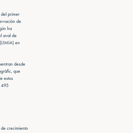
del primer
servación de
egún ha
el aval de
 (LIMIA) en
cuentran desde
gràfic, que
e estos
r 495
 de crecimiento