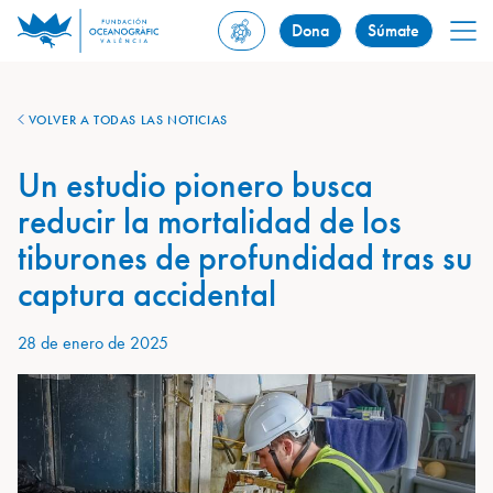
Dona
Súmate
VOLVER A TODAS LAS NOTICIAS
Un estudio pionero busca
reducir la mortalidad de los
tiburones de profundidad tras su
captura accidental
28 de enero de 2025