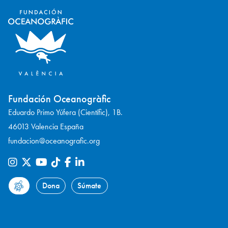
Fundación Oceanogràfic
Eduardo Primo Yúfera (Científic), 1B.
46013 Valencia España
fundacion@oceanografic.org
Dona
Súmate