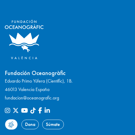
Fundación Oceanogràfic
Eduardo Primo Yúfera (Científic), 1B.
46013 Valencia España
fundacion@oceanografic.org
Dona
Súmate