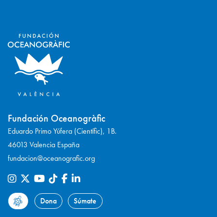
Fundación Oceanogràfic
Eduardo Primo Yúfera (Científic), 1B.
46013 Valencia España
fundacion@oceanografic.org
Dona
Súmate