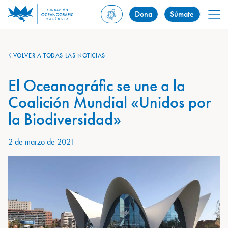
Dona
Súmate
VOLVER A TODAS LAS NOTICIAS
El Oceanográfic se une a la
Coalición Mundial «Unidos por
la Biodiversidad»
2 de marzo de 2021