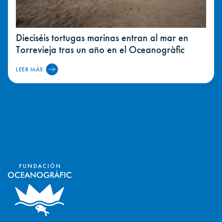
Dieciséis tortugas marinas entran al mar en
Torrevieja tras un año en el Oceanogràfic
LEER MÁS