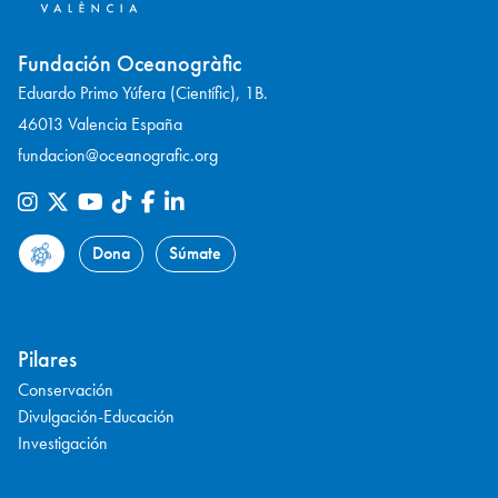
Fundación Oceanogràfic
Eduardo Primo Yúfera (Científic), 1B.
46013 Valencia España
fundacion@oceanografic.org
Dona
Súmate
Pilares
Conservación
Divulgación-Educación
Investigación