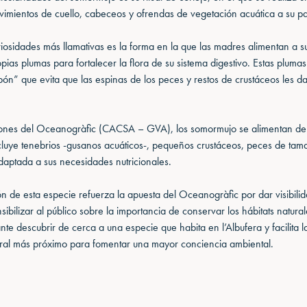
vimientos de cuello, cabeceos y ofrendas de vegetación acuática a su pa
iosidades más llamativas es la forma en la que las madres alimentan a su
pias plumas para fortalecer la flora de su sistema digestivo. Estas plum
pón” que evita que las espinas de los peces y restos de crustáceos les d
ciones del Oceanogràfic (CACSA – GVA), los somormujo se alimentan de
cluye tenebrios -gusanos acuáticos-, pequeños crustáceos, peces de tam
daptada a sus necesidades nutricionales.
n de esta especie refuerza la apuesta del Oceanogràfic por dar visibilid
sibilizar al público sobre la importancia de conservar los hábitats natur
tante descubrir de cerca a una especie que habita en l’Albufera y facilita
ural más próximo para fomentar una mayor conciencia ambiental.