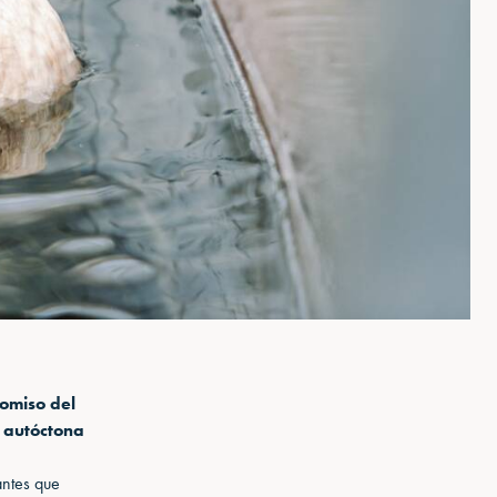
romiso del
d autóctona
antes que