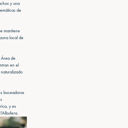
achos y una
lemáticas de
ue mantiene
fauna local de
l Área de
ntran en el
 naturalizado
ves buceadoras
es
rica, y es
l’Albufera.