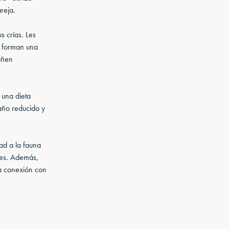
reja.
s crías. Les
as forman una
añen
 una dieta
año reducido y
ad a la fauna
ales. Además,
 la conexión con