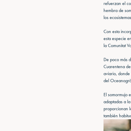
refuerzan el c
hembra de som
los ecosistema
Con esta incor
esta especie en
la Comunitat V
De poco más de
Cuarentena del
aviario, donde
del Oceanogràf
El somormujo e
adaptadas a la 
proporcionan la
también habitu