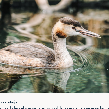
o cortejo
icularidades del somormujo es su ritual de cortejo, en el que se realiza