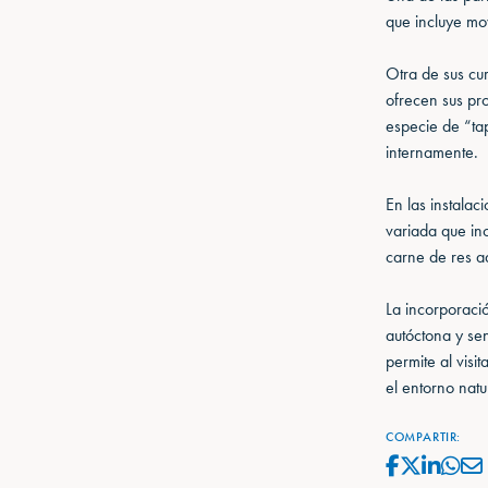
que incluye mo
Otra de sus cur
ofrecen sus pro
especie de “ta
internamente.
En las instala
variada que in
carne de res a
La incorporació
autóctona y sen
permite al visi
el entorno nat
COMPARTIR: