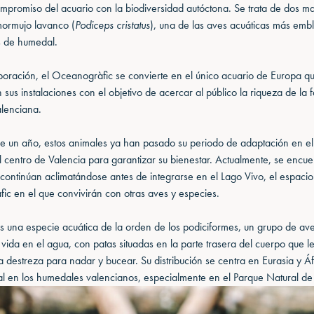
ompromiso del acuario con la biodiversidad autóctona. Se trata de dos m
ormujo lavanco (
Podiceps cristatus
), una de las aves acuáticas más emb
s de humedal.
poración, el Oceanogràfic se convierte en el único acuario de Europa q
 sus instalaciones con el objetivo de acercar al público la riqueza de la 
alenciana.
 un año, estos animales ya han pasado su periodo de adaptación en e
 centro de Valencia para garantizar su bienestar. Actualmente, se encue
 continúan aclimatándose antes de integrarse en el Lago Vivo, el espacio
ic en el que convivirán con otras aves y especies.
s una especie acuática de la orden de los podiciformes, un grupo de a
vida en el agua, con patas situadas en la parte trasera del cuerpo que l
 destreza para nadar y bucear. Su distribución se centra en Eurasia y Áf
al en los humedales valencianos, especialmente en el Parque Natural de 