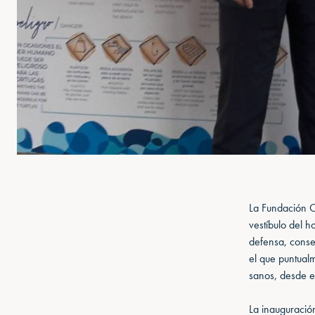
La Fundación Oc
vestíbulo del h
defensa, conser
el que puntual
sanos, desde e
La inauguració