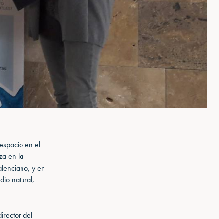
 espacio en el
za en la
valenciano, y en
io natural,
irector del