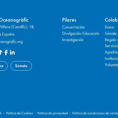
Oceanogràfic
Pilares
Colab
úfera (Científic), 1B.
Conservación
Dona
Divulgación-Educación
Súmate
a España
Investigación
Regalo s
anografic.org
Servici
Apadrin
Instituc
Volunta
na
Súmate
l
Política de Cookies
Política de privacidad
Política de condiciones de venta