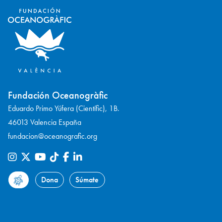
Fundación Oceanogràfic
Eduardo Primo Yúfera (Científic), 1B.
46013 Valencia España
fundacion@oceanografic.org
Dona
Súmate