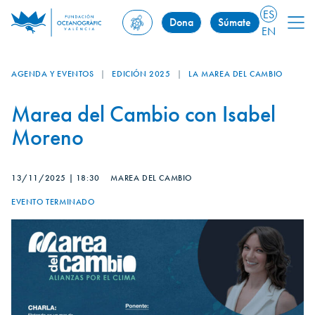
ES
Dona
Súmate
EN
AGENDA Y EVENTOS
|
EDICIÓN 2025
|
LA MAREA DEL CAMBIO
Marea del Cambio con Isabel
Moreno
13/11/2025
|
18:30
MAREA DEL CAMBIO
EVENTO TERMINADO