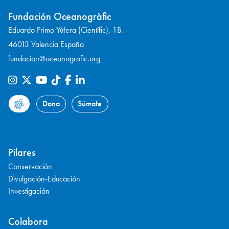
Fundación Oceanogràfic
Eduardo Primo Yúfera (Científic), 1B.
46013 Valencia España
fundacion@oceanografic.org
Dona
Súmate
Pilares
Conservación
Divulgación-Educación
Investigación
Colabora