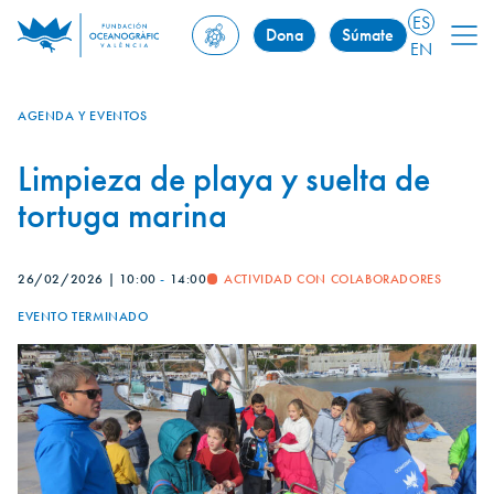
ES
Dona
Súmate
EN
AGENDA Y EVENTOS
Limpieza de playa y suelta de
tortuga marina
26/02/2026
|
10:00
-
14:00
ACTIVIDAD CON COLABORADORES
EVENTO TERMINADO